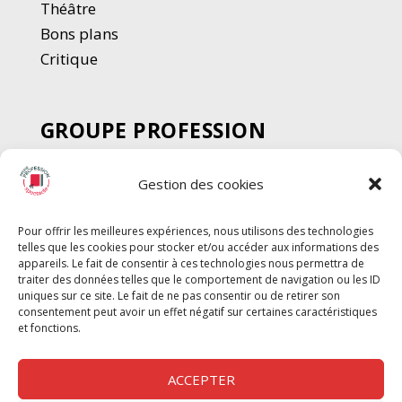
Thé
â
tre
Bons plans
Critique
GROUPE PROFESSION
SPECTACLE
Gestion des cookies
Chèque Intermittents
Henotes
Pour offrir les meilleures expériences, nous utilisons des technologies
Chèque Compta
telles que les cookies pour stocker et/ou accéder aux informations des
Chèque Emploi Spectacle
appareils. Le fait de consentir à ces technologies nous permettra de
traiter des données telles que le comportement de navigation ou les ID
G-Pods
uniques sur ce site. Le fait de ne pas consentir ou de retirer son
consentement peut avoir un effet négatif sur certaines caractéristiques
Profession Audio-visuel
Suivre
Suivre
et fonctions.
Le Cahier Pro
ACCEPTER