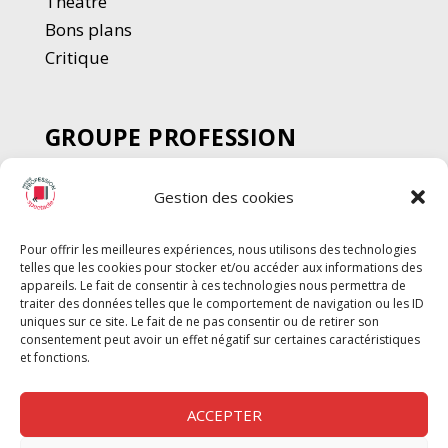
Thé
â
tre
Bons plans
Critique
GROUPE PROFESSION
SPECTACLE
Gestion des cookies
Chèque Intermittents
Henotes
Pour offrir les meilleures expériences, nous utilisons des technologies
Chèque Compta
telles que les cookies pour stocker et/ou accéder aux informations des
Chèque Emploi Spectacle
appareils. Le fait de consentir à ces technologies nous permettra de
traiter des données telles que le comportement de navigation ou les ID
G-Pods
uniques sur ce site. Le fait de ne pas consentir ou de retirer son
consentement peut avoir un effet négatif sur certaines caractéristiques
Profession Audio-visuel
Suivre
Suivre
et fonctions.
Le Cahier Pro
ACCEPTER