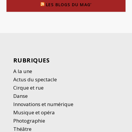
LES BLOGS DU MAG’
RUBRIQUES
A la une
Actus du spectacle
Cirque et rue
Danse
Innovations et numérique
Musique et opéra
Photographie
Thé
â
tre