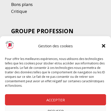
Bons plans
Critique
GROUPE PROFESSION
SPECTACLE
Gestion des cookies
Chèque Intermittents
Henotes
Pour offrir les meilleures expériences, nous utilisons des technologies
Chèque Compta
telles que les cookies pour stocker et/ou accéder aux informations des
Chèque Emploi Spectacle
appareils. Le fait de consentir à ces technologies nous permettra de
traiter des données telles que le comportement de navigation ou les ID
G-Pods
uniques sur ce site. Le fait de ne pas consentir ou de retirer son
consentement peut avoir un effet négatif sur certaines caractéristiques
Profession Audio-visuel
Suivre
Suivre
et fonctions.
Le Cahier Pro
ACCEPTER
REFUSER