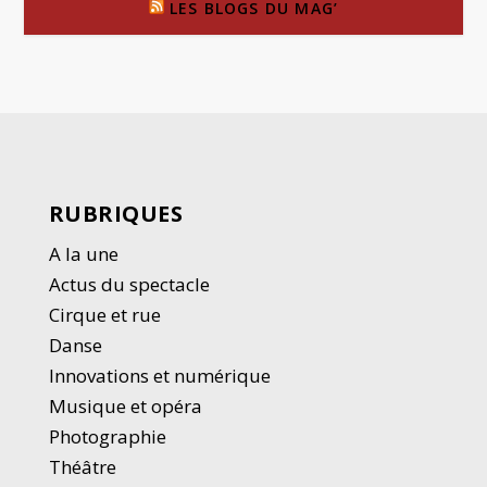
LES BLOGS DU MAG’
RUBRIQUES
A la une
Actus du spectacle
Cirque et rue
Danse
Innovations et numérique
Musique et opéra
Photographie
Thé
â
tre