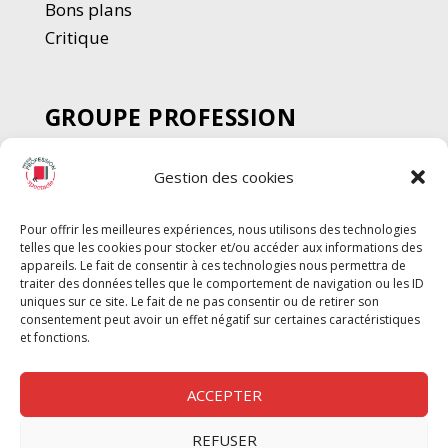
Bons plans
Critique
GROUPE PROFESSION
SPECTACLE
Gestion des cookies
Chèque Intermittents
Henotes
Pour offrir les meilleures expériences, nous utilisons des technologies
Chèque Compta
telles que les cookies pour stocker et/ou accéder aux informations des
Chèque Emploi Spectacle
appareils. Le fait de consentir à ces technologies nous permettra de
traiter des données telles que le comportement de navigation ou les ID
G-Pods
uniques sur ce site. Le fait de ne pas consentir ou de retirer son
consentement peut avoir un effet négatif sur certaines caractéristiques
Profession Audio-visuel
Suivre
Suivre
et fonctions.
Le Cahier Pro
ACCEPTER
REFUSER