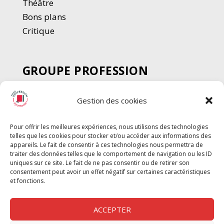
Thé
â
tre
Bons plans
Critique
GROUPE PROFESSION
SPECTACLE
Gestion des cookies
Chèque Intermittents
Henotes
Pour offrir les meilleures expériences, nous utilisons des technologies
Chèque Compta
telles que les cookies pour stocker et/ou accéder aux informations des
Chèque Emploi Spectacle
appareils. Le fait de consentir à ces technologies nous permettra de
traiter des données telles que le comportement de navigation ou les ID
G-Pods
uniques sur ce site. Le fait de ne pas consentir ou de retirer son
consentement peut avoir un effet négatif sur certaines caractéristiques
Profession Audio-visuel
Suivre
Suivre
et fonctions.
Le Cahier Pro
ACCEPTER