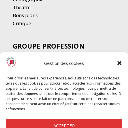
Thé
â
tre
Bons plans
Critique
GROUPE PROFESSION
SPECTACLE
Gestion des cookies
Chèque Intermittents
Henotes
Pour offrir les meilleures expériences, nous utilisons des technologies
Chèque Compta
telles que les cookies pour stocker et/ou accéder aux informations des
Chèque Emploi Spectacle
appareils. Le fait de consentir à ces technologies nous permettra de
traiter des données telles que le comportement de navigation ou les ID
G-Pods
uniques sur ce site. Le fait de ne pas consentir ou de retirer son
consentement peut avoir un effet négatif sur certaines caractéristiques
Profession Audio-visuel
Suivre
Suivre
et fonctions.
Le Cahier Pro
ACCEPTER