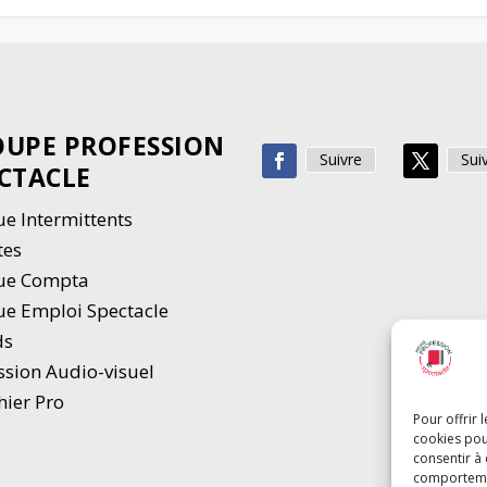
UPE PROFESSION
Suivre
Sui
CTACLE
e Intermittents
tes
ue Compta
e Emploi Spectacle
ds
ssion Audio-visuel
hier Pro
Pour offrir 
cookies pou
consentir à
comportement