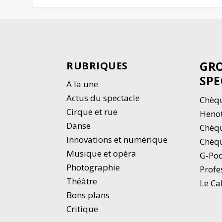
GRO
RUBRIQUES
SPE
A la une
Actus du spectacle
Chèqu
Cirque et rue
Heno
Danse
Chèq
Innovations et numérique
Chèqu
Musique et opéra
G-Po
Photographie
Profe
Thé
â
tre
Le Ca
Bons plans
Critique