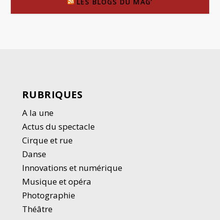
LES BLOGS DU MAG’
RUBRIQUES
A la une
Actus du spectacle
Cirque et rue
Danse
Innovations et numérique
Musique et opéra
Photographie
Thé
â
tre