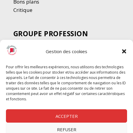
Bons plans
Critique
GROUPE PROFESSION
SPECTACLE
Gestion des cookies
Chèque Intermittents
Henotes
Pour offrir les meilleures expériences, nous utilisons des technologies
Chèque Compta
telles que les cookies pour stocker et/ou accéder aux informations des
Chèque Emploi Spectacle
appareils. Le fait de consentir à ces technologies nous permettra de
traiter des données telles que le comportement de navigation ou les ID
G-Pods
uniques sur ce site. Le fait de ne pas consentir ou de retirer son
consentement peut avoir un effet négatif sur certaines caractéristiques
Profession Audio-visuel
Suivre
Suivre
et fonctions.
Le Cahier Pro
ACCEPTER
REFUSER