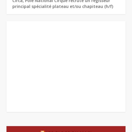
Circa, Pôle National Cirque recrute un régisseur
principal spécialité plateau et/ou chapiteau (h/f)