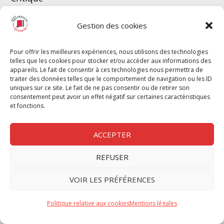
Gestion des cookies
GROUPE PROFESSION SPECTACLE
Pour offrir les meilleures expériences, nous utilisons des technologies
Chèque Intermittents
telles que les cookies pour stocker et/ou accéder aux informations des
Henotes
appareils. Le fait de consentir à ces technologies nous permettra de
traiter des données telles que le comportement de navigation ou les ID
Chèque Compta
uniques sur ce site. Le fait de ne pas consentir ou de retirer son
consentement peut avoir un effet négatif sur certaines caractéristiques
Chèque Emploi Spectacle
et fonctions.
G-Pods
Profession Audio-visuel
Suivre
Suivre
ACCEPTER
Le Cahier Pro
REFUSER
VOIR LES PRÉFÉRENCES
Politique relative aux cookies
Mentions légales
Nous contacter