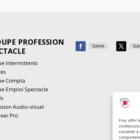
UPE PROFESSION
Suivre
Sui
CTACLE
e Intermittents
tes
ue Compta
e Emploi Spectacle
ds
ssion Audio-visuel
hier Pro
Pour offrir 
cookies pou
consentir à
comportement