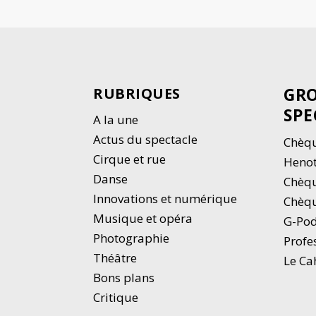
GRO
RUBRIQUES
SPE
A la une
Actus du spectacle
Chèqu
Cirque et rue
Heno
Danse
Chèq
Innovations et numérique
Chèqu
Musique et opéra
G-Po
Photographie
Profe
Thé
â
tre
Le Ca
Bons plans
Critique