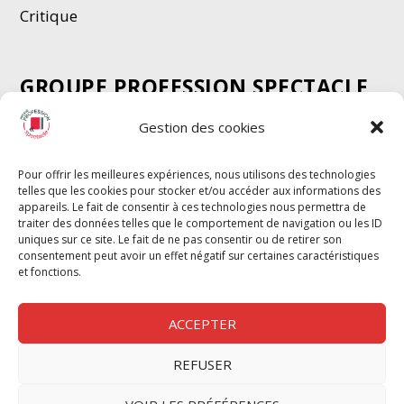
Critique
GROUPE PROFESSION SPECTACLE
Chèque Intermittents
Gestion des cookies
Henotes
Chèque Compta
Pour offrir les meilleures expériences, nous utilisons des technologies
telles que les cookies pour stocker et/ou accéder aux informations des
Chèque Emploi Spectacle
appareils. Le fait de consentir à ces technologies nous permettra de
G-Pods
traiter des données telles que le comportement de navigation ou les ID
uniques sur ce site. Le fait de ne pas consentir ou de retirer son
Profession Audio-visuel
Suivre
Suivre
consentement peut avoir un effet négatif sur certaines caractéristiques
Le Cahier Pro
et fonctions.
ACCEPTER
REFUSER
Nous contacter