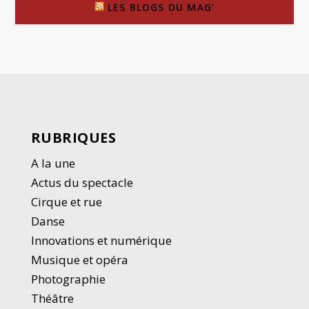
LES BLOGS DU MAG’
RUBRIQUES
A la une
Actus du spectacle
Cirque et rue
Danse
Innovations et numérique
Musique et opéra
Photographie
Thé
â
tre