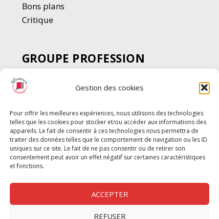
Bons plans
Critique
GROUPE PROFESSION
SPECTACLE
Gestion des cookies
Chèque Intermittents
Henotes
Pour offrir les meilleures expériences, nous utilisons des technologies
Chèque Compta
telles que les cookies pour stocker et/ou accéder aux informations des
Chèque Emploi Spectacle
appareils. Le fait de consentir à ces technologies nous permettra de
traiter des données telles que le comportement de navigation ou les ID
G-Pods
uniques sur ce site. Le fait de ne pas consentir ou de retirer son
consentement peut avoir un effet négatif sur certaines caractéristiques
Profession Audio-visuel
Suivre
Suivre
et fonctions.
Le Cahier Pro
ACCEPTER
REFUSER