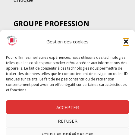
GROUPE PROFESSION
SPECTACLE
Gestion des cookies
Chèque Intermittents
Henotes
Pour offrir les meilleures expériences, nous utilisons des technologies
Chèque Compta
telles que les cookies pour stocker et/ou accéder aux informations des
Chèque Emploi Spectacle
appareils. Le fait de consentir à ces technologies nous permettra de
traiter des données telles que le comportement de navigation ou les ID
G-Pods
uniques sur ce site. Le fait de ne pas consentir ou de retirer son
consentement peut avoir un effet négatif sur certaines caractéristiques
Profession Audio-visuel
Suivre
Suivre
et fonctions.
Le Cahier Pro
ACCEPTER
REFUSER
Nous contacter
VOIR LES PRÉFÉRENCES