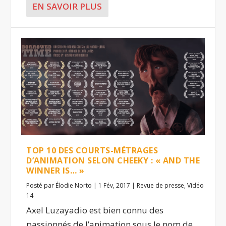
EN SAVOIR PLUS
TOP 10 DES COURTS-MÉTRAGES
D’ANIMATION SELON CHEEKY : « AND THE
WINNER IS… »
Posté par
Élodie Norto
|
1 Fév, 2017
|
Revue de presse
,
Vidéo
14
Axel Luzayadio est bien connu des
passionnés de l’animation sous le nom de