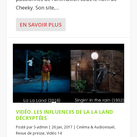
Cheeky. Son site,...
EN SAVOIR PLUS
VIDÉO. LES INFLUENCES DE LA LA LAND
DÉCRYPTÉES
Posté par
S-admin
|
26 Jan, 2017
|
Cinéma & Audiovisuel
,
Revue de presse
,
Vidéo 14