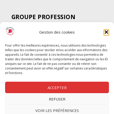
GROUPE PROFESSION
SPECTACLE
Gestion des cookies
Chèque Intermittents
Henotes
Pour offrir les meilleures expériences, nous utilisons des technologies
Chèque Compta
telles que les cookies pour stocker et/ou accéder aux informations des
Chèque Emploi Spectacle
appareils. Le fait de consentir à ces technologies nous permettra de
traiter des données telles que le comportement de navigation ou les ID
G-Pods
uniques sur ce site. Le fait de ne pas consentir ou de retirer son
consentement peut avoir un effet négatif sur certaines caractéristiques
Profession Audio-visuel
Suivre
Suivre
et fonctions.
Le Cahier Pro
ACCEPTER
REFUSER
Nous contacter
VOIR LES PRÉFÉRENCES