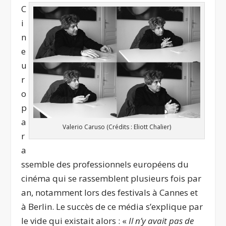
C
i
n
e
u
r
o
p
a
Valerio Caruso (Crédits : Eliott Chalier)
r
a
ssemble des professionnels européens du
cinéma qui se rassemblent plusieurs fois par
an, notamment lors des festivals à Cannes et
à Berlin. Le succès de ce média s’explique par
le vide qui existait alors : «
Il n’y avait pas de