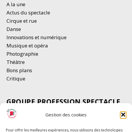
A la une
Actus du spectacle
Cirque et rue
Danse
Innovations et numérique
Musique et opéra
Photographie
Thé
â
tre
Bons plans
Critique
GROUPE PROFESSION SPECTACLE
Chèque Intermittents
Gestion des cookies
Henotes
Chèque Compta
Pour offrir les meilleures expériences, nous utilisons des technologies