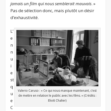
jamais un film qui nous semblerait mauvais
. »
Pas de sélection donc, mais plutôt un désir
d’exhaustivité.
L’
e
n
n
u
i
e
st
q
Valerio Caruso : « Ce qui nous manque maintenant, c’est
u
de mettre en relation le public avec les films. » (Crédits :
e
Eliott Chalier)
C