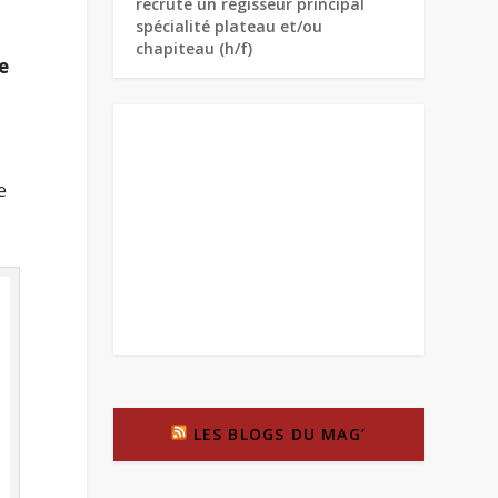
recrute un régisseur principal
spécialité plateau et/ou
chapiteau (h/f)
e
e
LES BLOGS DU MAG’