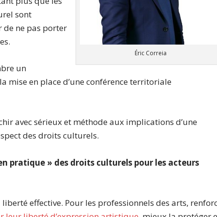
tant plus que les
urel sont
r de ne pas porter
es.
Éric Correia
mbre un
la mise en place d’une conférence territoriale
léchir avec sérieux et méthode aux implications d’une
espect des droits culturels.
n pratique » des droits culturels pour les acteurs
 liberté effective. Pour les professionnels des arts, renfor
 leur liberté d’expression artistique
, mieux la protéger e