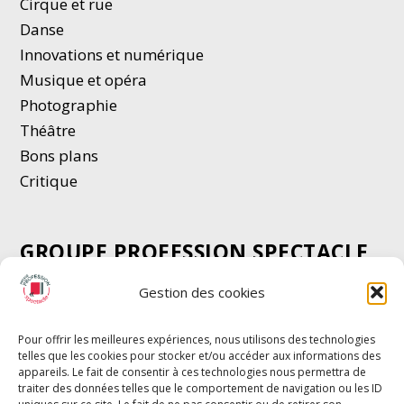
Cirque et rue
Danse
Innovations et numérique
Musique et opéra
Photographie
Thé
â
tre
Bons plans
Critique
GROUPE PROFESSION SPECTACLE
Chèque Intermittents
Gestion des cookies
Henotes
Chèque Compta
Pour offrir les meilleures expériences, nous utilisons des technologies
telles que les cookies pour stocker et/ou accéder aux informations des
Chèque Emploi Spectacle
appareils. Le fait de consentir à ces technologies nous permettra de
G-Pods
traiter des données telles que le comportement de navigation ou les ID