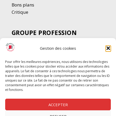
Bons plans
Critique
GROUPE PROFESSION
SPECTACLE
Gestion des cookies
Chèque Intermittents
Henotes
Pour offrir les meilleures expériences, nous utilisons des technologies
Chèque Compta
telles que les cookies pour stocker et/ou accéder aux informations des
Chèque Emploi Spectacle
appareils. Le fait de consentir à ces technologies nous permettra de
traiter des données telles que le comportement de navigation ou les ID
G-Pods
uniques sur ce site. Le fait de ne pas consentir ou de retirer son
consentement peut avoir un effet négatif sur certaines caractéristiques
Profession Audio-visuel
Suivre
Suivre
et fonctions.
Le Cahier Pro
ACCEPTER