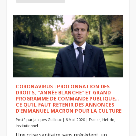
CORONAVIRUS : PROLONGATION DES
DROITS, “ANNÉE BLANCHE” ET GRAND
PROGRAMME DE COMMANDE PUBLIQUE…
CE QU’IL FAUT RETENIR DES ANNONCES
D’EMMANUEL MACRON POUR LA CULTURE
Posté par
Jacques Guilloux
|
6 Mai, 2020
|
France
,
Hebdo
,
Institutionnel
Une crise sanitaire sans précédent, un