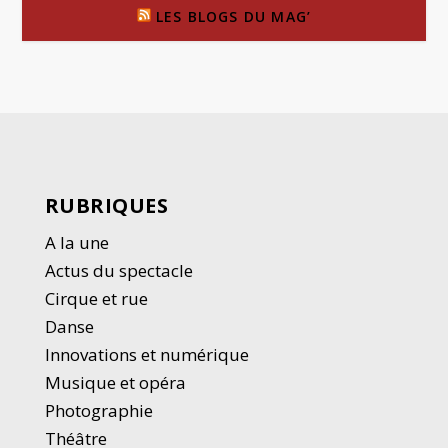
LES BLOGS DU MAG’
RUBRIQUES
A la une
Actus du spectacle
Cirque et rue
Danse
Innovations et numérique
Musique et opéra
Photographie
Thé
â
tre