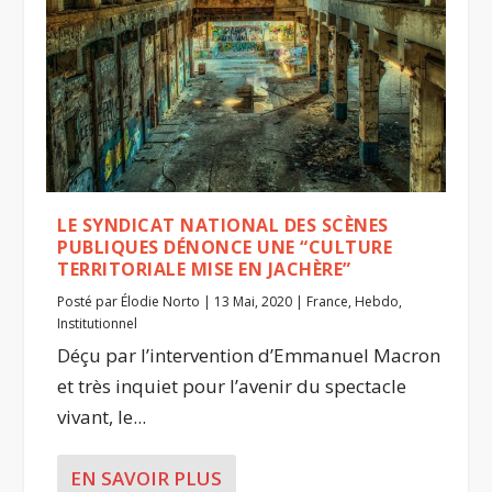
LE SYNDICAT NATIONAL DES SCÈNES
PUBLIQUES DÉNONCE UNE “CULTURE
TERRITORIALE MISE EN JACHÈRE”
Posté par
Élodie Norto
|
13 Mai, 2020
|
France
,
Hebdo
,
Institutionnel
Déçu par l’intervention d’Emmanuel Macron
et très inquiet pour l’avenir du spectacle
vivant, le...
EN SAVOIR PLUS