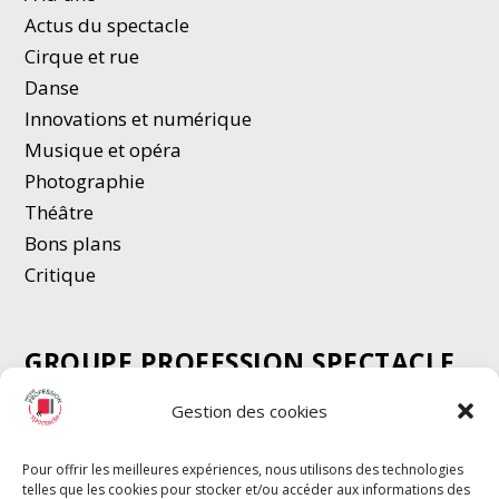
Actus du spectacle
Cirque et rue
Danse
Innovations et numérique
Musique et opéra
Photographie
Thé
â
tre
Bons plans
Critique
GROUPE PROFESSION SPECTACLE
Chèque Intermittents
Gestion des cookies
Henotes
Chèque Compta
Pour offrir les meilleures expériences, nous utilisons des technologies
telles que les cookies pour stocker et/ou accéder aux informations des
Chèque Emploi Spectacle