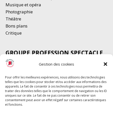
Musique et opéra
Photographie
Thé
â
tre
Bons plans
Critique
GROUPE PROFESSION SPECTACLE
Chèque Intermittents
Gestion des cookies
Henotes
Chèque Compta
Pour offrir les meilleures expériences, nous utilisons des technologies
telles que les cookies pour stocker et/ou accéder aux informations des
Chèque Emploi Spectacle
appareils. Le fait de consentir à ces technologies nous permettra de
G-Pods
traiter des données telles que le comportement de navigation ou les ID
uniques sur ce site. Le fait de ne pas consentir ou de retirer son
Profession Audio-visuel
Suivre
Suivre
consentement peut avoir un effet négatif sur certaines caractéristiques
Le Cahier Pro
et fonctions.