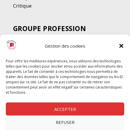
Critique
GROUPE PROFESSION
SPECTACLE
Gestion des cookies
Chèque Intermittents
Henotes
Pour offrir les meilleures expériences, nous utilisons des technologies
Chèque Compta
telles que les cookies pour stocker et/ou accéder aux informations des
Chèque Emploi Spectacle
appareils. Le fait de consentir à ces technologies nous permettra de
traiter des données telles que le comportement de navigation ou les ID
G-Pods
uniques sur ce site. Le fait de ne pas consentir ou de retirer son
consentement peut avoir un effet négatif sur certaines caractéristiques
Profession Audio-visuel
Suivre
Suivre
et fonctions.
Le Cahier Pro
ACCEPTER
REFUSER