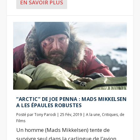
EN SAVOIR PLUS
“ARCTIC” DE JOE PENNA : MADS MIKKELSEN
A LES ÉPAULES ROBUSTES
Posté par
Tony Parodi
|
25 Fév, 2019
|
A la une
,
Critiques
,
de
Films
Un homme (Mads Mikkelsen) tente de
survivre seul dans la carlingue de l’avion