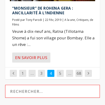
“MONSIEUR” DE ROHENA GERA :
ANCILLARITÉ À L’INDIENNE
Posté par
Tony Parodi
|
22 Fév, 2019
|
A la une
,
Critiques
,
de
Films
Veuve à dix-neuf ans, Ratna (Tillotama
Shome) a fui son village pour Bombay. Elle a
un rêve :...
EN SAVOIR PLUS
1
…
3
4
5
…
68