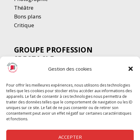
Thé
â
tre
Bons plans
Critique
GROUPE PROFESSION
SPECTACLE
Gestion des cookies
Chèque Intermittents
Henotes
Pour offrir les meilleures expériences, nous utilisons des technologies
Chèque Compta
telles que les cookies pour stocker et/ou accéder aux informations des
Chèque Emploi Spectacle
appareils. Le fait de consentir à ces technologies nous permettra de
traiter des données telles que le comportement de navigation ou les ID
G-Pods
uniques sur ce site. Le fait de ne pas consentir ou de retirer son
consentement peut avoir un effet négatif sur certaines caractéristiques
Profession Audio-visuel
Suivre
Suivre
et fonctions.
Le Cahier Pro
ACCEPTER