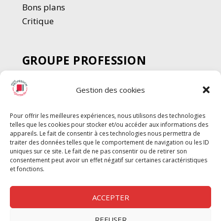
Bons plans
Critique
GROUPE PROFESSION
SPECTACLE
Gestion des cookies
Chèque Intermittents
Henotes
Pour offrir les meilleures expériences, nous utilisons des technologies
Chèque Compta
telles que les cookies pour stocker et/ou accéder aux informations des
Chèque Emploi Spectacle
appareils. Le fait de consentir à ces technologies nous permettra de
traiter des données telles que le comportement de navigation ou les ID
G-Pods
uniques sur ce site. Le fait de ne pas consentir ou de retirer son
consentement peut avoir un effet négatif sur certaines caractéristiques
Profession Audio-visuel
Suivre
Suivre
et fonctions.
Le Cahier Pro
ACCEPTER
REFUSER