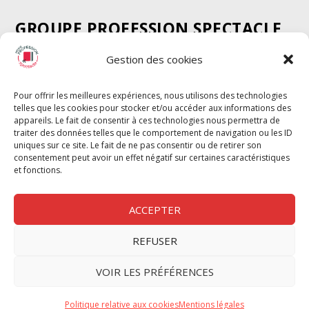
GROUPE PROFESSION SPECTACLE
Chèque Intermittents
Gestion des cookies
Henotes
Chèque Compta
Pour offrir les meilleures expériences, nous utilisons des technologies
telles que les cookies pour stocker et/ou accéder aux informations des
Chèque Emploi Spectacle
appareils. Le fait de consentir à ces technologies nous permettra de
G-Pods
traiter des données telles que le comportement de navigation ou les ID
uniques sur ce site. Le fait de ne pas consentir ou de retirer son
Profession Audio-visuel
Suivre
Suivre
consentement peut avoir un effet négatif sur certaines caractéristiques
Le Cahier Pro
et fonctions.
ACCEPTER
REFUSER
Nous contacter
VOIR LES PRÉFÉRENCES
Politique de confidentilité
Politique relative aux cookies
Mentions légales