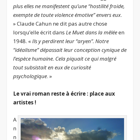
plus elles ne manifestent qu’une “hostilité froide,
exempte de toute violence émotive” envers eux
.
» Claude Cahun ne dit pas autre chose
lorsqu’elle écrit dans
Le Muet dans la mêlée
en
1948. «
Ils y perdirent leur “aryen”. Notre
“idéalisme” dépassait leur conception cynique de
l’espèce humaine. Cela piquait ce qui malgré
tout subsistait en eux de curiosité
psychologique
. »
Le vrai roman reste à écrire : place aux
artistes !
A
n
n