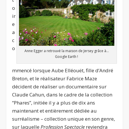
o
ir
e
a
c
o
Anne Egger a retrouvé la maison de Jersey grâce à…
Google Earth !
mmencé lorsque Aube Elléouët, fille d’André
Breton, et le réalisateur Fabrice Maze
décident de réaliser un documentaire sur
Claude Cahun, dans le cadre de la collection
“Phares”, initiée il y a plus de dix ans
maintenant et entièrement dédiée au
surréalisme – collection unique en son genre,
sur laquelle
Profession Spectacle
reviendra