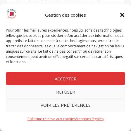
Suzanne Malherbe et Lucie Schwob (Claude
Cahun), Le Croisic, 1921 (photomontage
Gestion des cookies
recourant à la technique stéréoscopique) ©
Pour offrir les meilleures expériences, nous utilisons des technologies
Luce et Adrien Ostier-Barbier
telles que les cookies pour stocker et/ou accéder aux informations des
appareils. Le fait de consentir à ces technologies nous permettra de
traiter des données telles que le comportement de navigation ou les ID
– 199 1929 CC théâtre « Le Mystère
uniques sur ce site. Le fait de ne pas consentir ou de retirer son
d’Adam » 1 LBO def – Claude Cahun tenant le
consentement peut avoir un effet négatif sur certaines caractéristiques
et fonctions.
rôle du diable dans
Le Mystère d’Adam
, monté
par Pierre Albert-Birot, 1929 © Luce et Adrien
ACCEPTER
Ostier-Barbier
REFUSER
– 262- 1937 CC Desnos Youki rue NDC BLJD
def – Claude Cahun, Youki et Robert Desnos,
VOIR LES PRÉFÉRENCES
70bis rue Notre-Dames-des-Champs, 1937 ©
Politique relative aux cookies
Mentions légales
BLJD