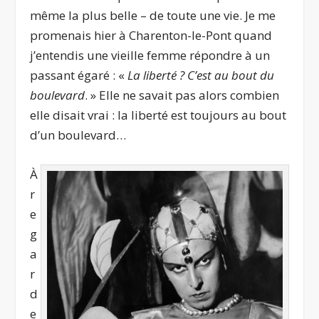
même la plus belle – de toute une vie. Je me
promenais hier à Charenton-le-Pont quand
j’entendis une vieille femme répondre à un
passant égaré : «
La liberté ? C’est au bout du
boulevard
. » Elle ne savait pas alors combien
elle disait vrai : la liberté est toujours au bout
d’un boulevard…
À
r
e
g
a
r
d
e