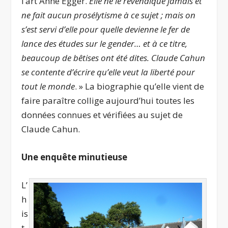
l’art Anne Egger.
Elle ne le revendique jamais et
ne fait aucun prosélytisme à ce sujet ; mais on
s’est servi d’elle pour quelle devienne le fer de
lance des études sur le gender… et à ce titre,
beaucoup de bêtises ont été dites. Claude Cahun
se contente d’écrire qu’elle veut la liberté pour
tout le monde
. » La biographie qu’elle vient de
faire paraître collige aujourd’hui toutes les
données connues et vérifiées au sujet de
Claude Cahun.
Une enquête minutieuse
L’
h
is
t