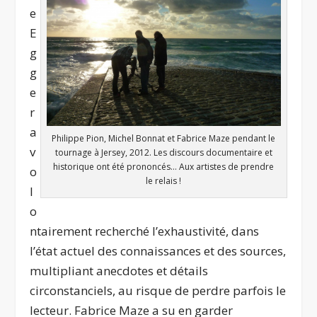
e
E
g
g
e
r
a
Philippe Pion, Michel Bonnat et Fabrice Maze pendant le
v
tournage à Jersey, 2012. Les discours documentaire et
historique ont été prononcés… Aux artistes de prendre
o
le relais !
l
o
ntairement recherché l’exhaustivité, dans
l’état actuel des connaissances et des sources,
multipliant anecdotes et détails
circonstanciels, au risque de perdre parfois le
lecteur. Fabrice Maze a su en garder