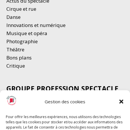
Actus du spectacle
Cirque et rue
Danse
Innovations et numérique
Musique et opéra
Photographie
Thé
â
tre
Bons plans
Critique
GROUPE PROFESSION SPECTACLE
Chèque Intermittents
Gestion des cookies
Henotes
Chèque Compta
Pour offrir les meilleures expériences, nous utilisons des technologies
telles que les cookies pour stocker et/ou accéder aux informations des
Chèque Emploi Spectacle
appareils. Le fait de consentir à ces technologies nous permettra de