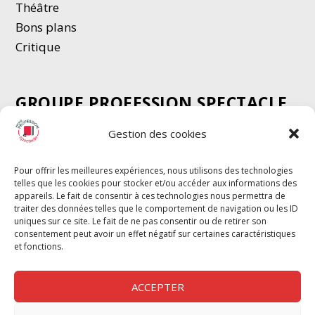
Thé
â
tre
Bons plans
Critique
GROUPE PROFESSION SPECTACLE
Chèque Intermittents
Gestion des cookies
Henotes
Chèque Compta
Pour offrir les meilleures expériences, nous utilisons des technologies
telles que les cookies pour stocker et/ou accéder aux informations des
Chèque Emploi Spectacle
appareils. Le fait de consentir à ces technologies nous permettra de
G-Pods
traiter des données telles que le comportement de navigation ou les ID
uniques sur ce site. Le fait de ne pas consentir ou de retirer son
Profession Audio-visuel
Suivre
Suivre
consentement peut avoir un effet négatif sur certaines caractéristiques
Le Cahier Pro
et fonctions.
ACCEPTER