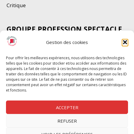
Critique
GROUPE PROFESSION SPECTACLE
Chèque Intermittents
Gestion des cookies
Henotes
Chèque Compta
Pour offrir les meilleures expériences, nous utilisons des technologies
telles que les cookies pour stocker et/ou accéder aux informations des
Chèque Emploi Spectacle
appareils. Le fait de consentir à ces technologies nous permettra de
G-Pods
traiter des données telles que le comportement de navigation ou les ID
uniques sur ce site. Le fait de ne pas consentir ou de retirer son
Profession Audio-visuel
Suivre
Suivre
consentement peut avoir un effet négatif sur certaines caractéristiques
Le Cahier Pro
et fonctions.
ACCEPTER
REFUSER
Nous contacter