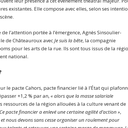
ouvent leur présence à cet événement théâtral majeur. Po
tures existantes. Elle compose avec elles, selon ses intenti
 scène.
 de l’attention portée à l’émergence, Agnès Sinsoulier-
onale de Châteauroux avec
Je suis la bête
, la compagnie
ms pour les arts de la rue. Ils sont tous issus de la régi
ent national.
?
sur le pacte Cahors, pacte financier lié à l’État qui plafon
dépasser +1,2 % par an,
« alors que la masse salariale
es ressources de la région allouées à la culture venant de
 Ce pacte financier a enlevé une certaine agilité d’action »
,
 et nous devons sans cesse organiser un roulement pour
aux talents et retrouver une certaine marge de manœuvre. L