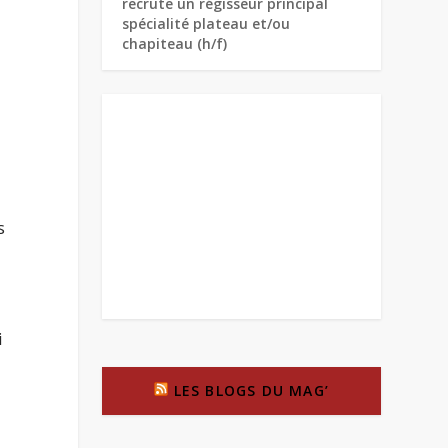
recrute un régisseur principal
spécialité plateau et/ou
chapiteau (h/f)
s
i
LES BLOGS DU MAG’