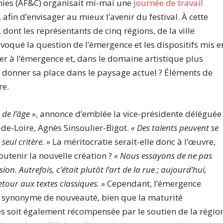
nies (AF&C) organisait mi-mai une
journée de travail
afin d’envisager au mieux l’avenir du festival. À cette
 dont les représentants de cinq régions, de la ville
 évoqué la question de l’émergence et les dispositifs mis e
er à l’émergence et, dans le domaine artistique plus
i donner sa place dans le paysage actuel ? Éléments de
re.
de l’âge »
, annonce d’emblée la vice-présidente déléguée
-de-Loire, Agnès Sinsoulier-Bigot.
« Des talents peuvent se
seul critère. »
La méritocratie serait-elle donc à l’œuvre,
outenir la nouvelle création ?
« Nous essayons de ne pas
on. Autrefois, c’était plutôt l’art de la rue ; aujourd’hui,
etour aux textes classiques. »
Cependant, l’émergence
t synonyme de nouveauté, bien que la maturité
s soit également récompensée par le soutien de la régio