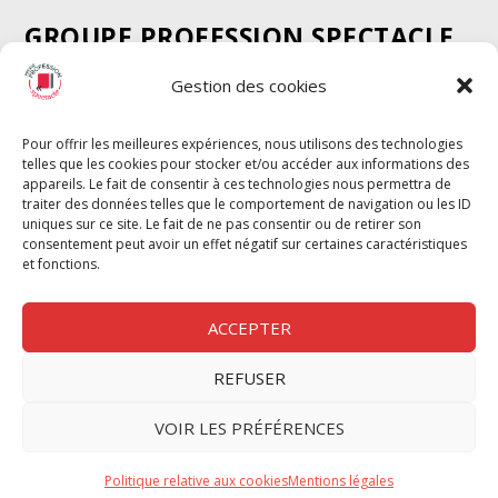
GROUPE PROFESSION SPECTACLE
Chèque Intermittents
Gestion des cookies
Henotes
Chèque Compta
Pour offrir les meilleures expériences, nous utilisons des technologies
telles que les cookies pour stocker et/ou accéder aux informations des
Chèque Emploi Spectacle
appareils. Le fait de consentir à ces technologies nous permettra de
G-Pods
traiter des données telles que le comportement de navigation ou les ID
uniques sur ce site. Le fait de ne pas consentir ou de retirer son
Profession Audio-visuel
Suivre
Suivre
consentement peut avoir un effet négatif sur certaines caractéristiques
Le Cahier Pro
et fonctions.
ACCEPTER
REFUSER
Nous contacter
VOIR LES PRÉFÉRENCES
Politique de confidentilité
Politique relative aux cookies
Mentions légales