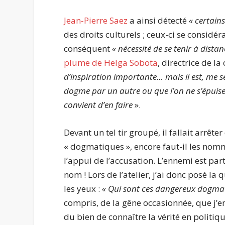
Jean-Pierre Saez
a ainsi détecté
« certain
des droits culturels ; ceux-ci se consid
conséquent
« nécessité de se tenir à dist
plume de Helga Sobota
, directrice de la
d’inspiration importante… mais il est, me s
dogme par un autre ou que l’on ne s’épuise 
convient d’en faire
».
Devant un tel tir groupé, il fallait arrêter
« dogmatiques », encore faut-il les nomm
l’appui de l’accusation. L’ennemi est part
nom ! Lors de l’atelier, j’ai donc posé la
les yeux :
« Qui sont ces dangereux dogmatiq
compris, de la gêne occasionnée, que j’e
du bien de connaître la vérité en politiq