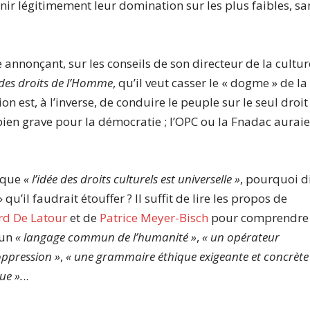
ir légitimement leur domination sur les plus faibles, sa
annonçant, sur les conseils de son directeur de la cultur
 des droits de l’Homme
, qu’il veut casser le « dogme » de la
on est, à l’inverse, de conduire le peuple sur le seul droit
t bien grave pour la démocratie ; l’OPC ou la Fnadac aurai
que
« l’idée des droits culturels est universelle »
, pourquoi di
u’il faudrait étouffer ? Il suffit de lire les propos de
rd De Latour
et de
Patrice Meyer-Bisch
pour comprendre
 un
« langage commun de l’humanité »
,
« un opérateur
oppression »
,
« une grammaire éthique exigeante et concrète
ue ».
..