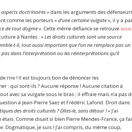
s aspects doctrinaires »
dans les arguments des défenseur
érant comme les porteurs
« d’une certaine vulgate
», il y a pa
ance de tout dogme »
. Cette même défiance se retrouve
sous
 culture à Nantes :
« Les droits culturels sont une source
emble-t-il, tout aussi important que l’on ne remplace pas un
pas dans l’interprétation ou les réinterprétations qu’il
 de rire ! Il est toujours bon de dénoncer les
er : qui sont-ils ? Aucune réponse ! Aucune citation à
out avec sa vulgate sous le bras ; il effraie mais n’a pas d
 question à Jean-Pierre Saez et Frédéric Lafond. Droit dans
ues des droits culturels ? Dites-le, sans détour ! »
J’ai
n étais. Comme disait si bien Pierre Mendes-France, ça fai
ue. Dogmatique, je suis ! J’ai compris, du même coup,