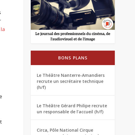
s
r
 la
BONS PLANS
Le Théâtre Nanterre-Amandiers
recrute un secrétaire technique
(h/f)
e
Le Théâtre Gérard Philipe recrute
un responsable de l’accueil (h/f)
t
Circa, Pôle National Cirque