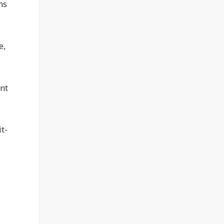
ns
e,
ent
t-