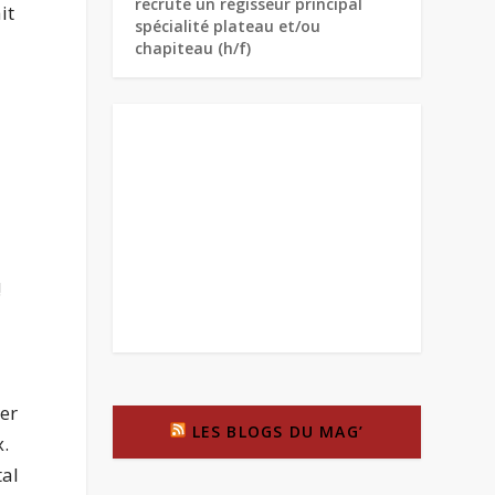
recrute un régisseur principal
it
spécialité plateau et/ou
chapiteau (h/f)
!
rer
LES BLOGS DU MAG’
x.
tal