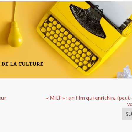
eur
« MILF » : un film qui enrichira (peut-
v
S