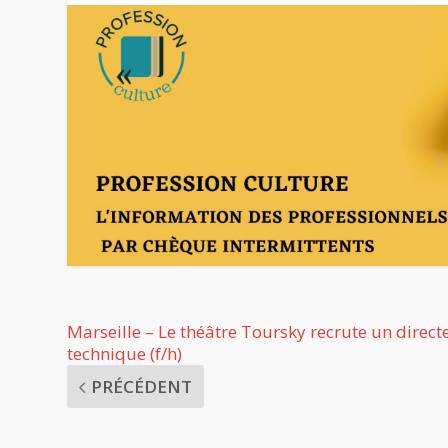
Marseille – Le théâtre Toursky recrute un direct
technique (f/h)
PRÉCÉDENT