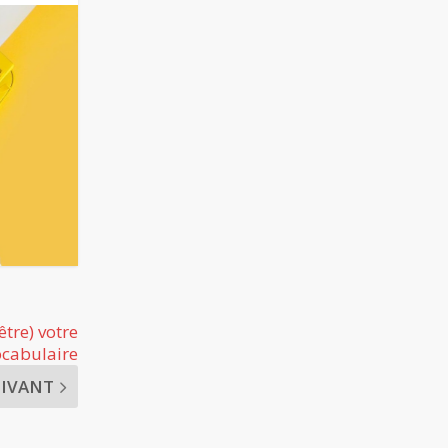
être) votre
ocabulaire
UIVANT