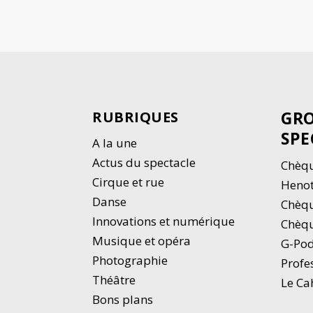
GRO
RUBRIQUES
SPE
A la une
Actus du spectacle
Chèqu
Cirque et rue
Heno
Danse
Chèq
Innovations et numérique
Chèqu
Musique et opéra
G-Po
Photographie
Profe
Thé
â
tre
Le Ca
Bons plans