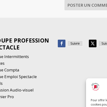
UPE PROFESSION
Suivre
Sui
CTACLE
e Intermittents
tes
ue Compta
e Emploi Spectacle
ds
ssion Audio-visuel
hier Pro
Pour offrir 
cookies pou