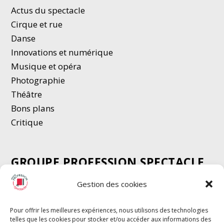
Actus du spectacle
Cirque et rue
Danse
Innovations et numérique
Musique et opéra
Photographie
Thé
â
tre
Bons plans
Critique
GROUPE PROFESSION SPECTACLE
Chèque Intermittents
Gestion des cookies
Henotes
Chèque Compta
Pour offrir les meilleures expériences, nous utilisons des technologies
telles que les cookies pour stocker et/ou accéder aux informations des
Chèque Emploi Spectacle