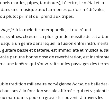
nels (cordes, pipes, tambours), l’électro, le métal et la
é dans une musique aux harmonies parfois médiévales,
 ou plutôt primal qui prend aux tripes.
e
Hugsjá
, à la mélodie intemporelle, et qui réunit
ares, synthés, chœurs. La plus grande réussite de cet alb
 jusqu’à un genre dans lequel la fusion entre instruments
e, guitare basse et batterie, est immédiate et musicale, sa
orcée par une bonne dose de réverbération, est inspirant
me une fenêtre qui s’ouvrirait sur les paysages des terre
uble tradition millénaire norvégienne
Norse,
de ballades 
 chansons à la fonction sociale affirmée, qui retraçaient l
ux marquants pour en graver le souvenir à travers les