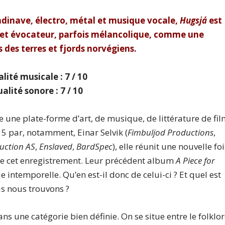
andinave, électro, métal et musique vocale,
Hugsjá
est
t et évocateur, parfois mélancolique, comme une
s des terres et fjords norvégiens.
lité musicale : 7 / 10
alité sonore : 7 / 10
 une plate-forme d’art, de musique, de littérature de fi
5 par, notamment, Einar Selvik (
Fimbuljod Productions
,
uction AS
,
Enslaved
,
BardSpec
), elle réunit une nouvelle foi
 de cet enregistrement. Leur précédent album
A Piece for
e intemporelle. Qu’en est-il donc de celui-ci ? Et quel est
s nous trouvons ?
dans une catégorie bien définie. On se situe entre le folklo