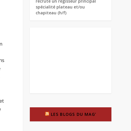
recrute un régisseur principal
spécialité plateau et/ou
chapiteau (h/f)
um
ns
e
s
et
e
LES BLOGS DU MAG’