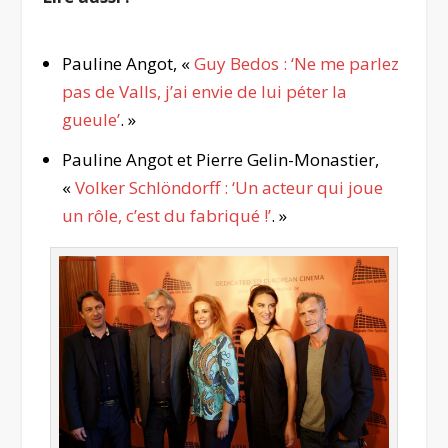
Pauline Angot, «
Guy Bedos : ‘Ne me parlez
pas de Valls, j’ai envie de lui péter la
gueule’
. »
Pauline Angot et Pierre Gelin-Monastier,
«
Volker Schlöndorff : ‘Un acteur qui joue
un rôle, c’est du fabriqué !’
. »