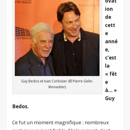
ovat
ion
de
cett
e
anné
e,
c’est
la
« fêt
Guy Bedos et Ivan Corbisier (© Pierre Gelin-
e
Monastier)
à… »
Guy
Bedos.
Ce fut un moment magnifique : nombreux