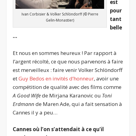
est
pour
Ivan Corbisier & Volker Schlöndorff (© Pierre
tant
Gelin-Monastier)
belle
…
Et nous en sommes heureux ! Par rapport à
l’argent récolté, ce que nous parvenons à faire
est merveilleux : faire venir Volker Schlöndorff
et
Guy Bedos en invités d’honneur
, avoir une
compétition de qualité avec des films comme
A Good Wife
de Mirjana Karanovic ou
Toni
Erdmann
de Maren Ade, qui a fait sensation à
Cannes il y a peu…
Cannes où l’on s’attendait à ce qu’il