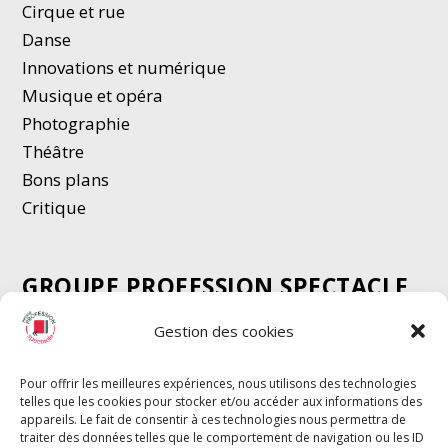
Cirque et rue
Danse
Innovations et numérique
Musique et opéra
Photographie
Thé
â
tre
Bons plans
Critique
GROUPE PROFESSION SPECTACLE
Chèque Intermittents
Gestion des cookies
Henotes
Chèque Compta
Pour offrir les meilleures expériences, nous utilisons des technologies
telles que les cookies pour stocker et/ou accéder aux informations des
Chèque Emploi Spectacle
appareils. Le fait de consentir à ces technologies nous permettra de
G-Pods
traiter des données telles que le comportement de navigation ou les ID