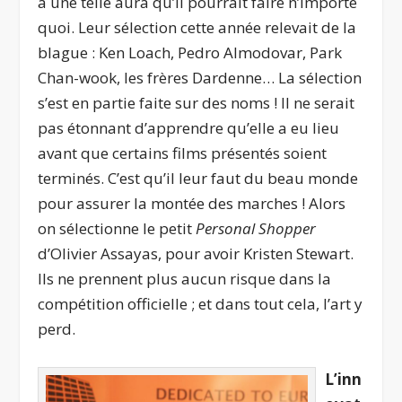
a une telle aura qu’il pourrait faire n’importe
quoi. Leur sélection cette année relevait de la
blague : Ken Loach, Pedro Almodovar, Park
Chan-wook, les frères Dardenne… La sélection
s’est en partie faite sur des noms ! Il ne serait
pas étonnant d’apprendre qu’elle a eu lieu
avant que certains films présentés soient
terminés. C’est qu’il leur faut du beau monde
pour assurer la montée des marches ! Alors
on sélectionne le petit
Personal Shopper
d’Olivier Assayas, pour avoir Kristen Stewart.
Ils ne prennent plus aucun risque dans la
compétition officielle ; et dans tout cela, l’art y
perd.
L’inn