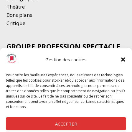
Thé
â
tre
Bons plans
Critique
GROUPE PROFESSION SPECTACLE
Chèque Intermittents
Gestion des cookies
Henotes
Chèque Compta
Pour offrir les meilleures expériences, nous utilisons des technologies
telles que les cookies pour stocker et/ou accéder aux informations des
Chèque Emploi Spectacle
appareils. Le fait de consentir à ces technologies nous permettra de
G-Pods
traiter des données telles que le comportement de navigation ou les ID
uniques sur ce site. Le fait de ne pas consentir ou de retirer son
Profession Audio-visuel
Suivre
Suivre
consentement peut avoir un effet négatif sur certaines caractéristiques
Le Cahier Pro
et fonctions.
ACCEPTER