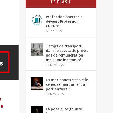
LE FLASH
Profession Spectacle
devient Profession
Culture
6 Déc, 2022
Temps de transport
dans le spectacle privé :
pas de rémunération
mais une indemnité
17 Nov, 2022
La marionnette est-elle
sérieusement un art à
part entière ?
16 Nov, 2022
s
le
La poésie, ce gouffre