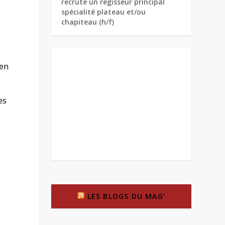
recrute un régisseur principal
spécialité plateau et/ou
chapiteau (h/f)
 en
es
LES BLOGS DU MAG’