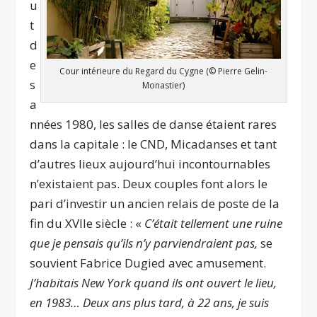
u
t
d
e
Cour intérieure du Regard du Cygne (© Pierre Gelin-
s
Monastier)
a
nnées 1980, les salles de danse étaient rares
dans la capitale : le CND, Micadanses et tant
d’autres lieux aujourd’hui incontournables
n’existaient pas. Deux couples font alors le
pari d’investir un ancien relais de poste de la
fin du XVII
e
siècle : «
C’était tellement une ruine
que je pensais qu’ils n’y parviendraient pas,
se
souvient Fabrice Dugied avec amusement.
J’habitais
New York
quand ils ont ouvert le lieu,
en 1983
… Deux ans plus tard,
à 22 ans,
je suis