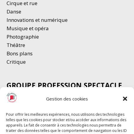
Cirque et rue
Danse
Innovations et numérique
Musique et opéra
Photographie
Thé
â
tre
Bons plans
Critique
GROUPE PROFESSION SPECTACLE
Chèque Intermittents
Gestion des cookies
Henotes
Chèque Compta
Pour offrir les meilleures expériences, nous utilisons des technologies
telles que les cookies pour stocker et/ou accéder aux informations des
Chèque Emploi Spectacle
appareils. Le fait de consentir à ces technologies nous permettra de
G-Pods
traiter des données telles que le comportement de navigation ou les ID