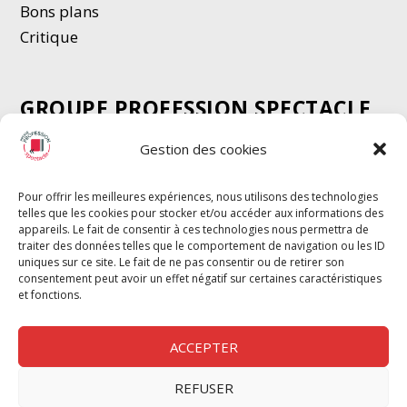
Bons plans
Critique
GROUPE PROFESSION SPECTACLE
Chèque Intermittents
Gestion des cookies
Henotes
Chèque Compta
Pour offrir les meilleures expériences, nous utilisons des technologies
telles que les cookies pour stocker et/ou accéder aux informations des
Chèque Emploi Spectacle
appareils. Le fait de consentir à ces technologies nous permettra de
G-Pods
traiter des données telles que le comportement de navigation ou les ID
uniques sur ce site. Le fait de ne pas consentir ou de retirer son
Profession Audio-visuel
Suivre
Suivre
consentement peut avoir un effet négatif sur certaines caractéristiques
Le Cahier Pro
et fonctions.
ACCEPTER
REFUSER