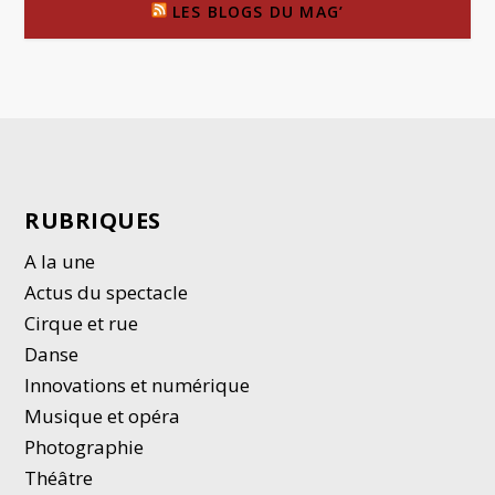
LES BLOGS DU MAG’
RUBRIQUES
A la une
Actus du spectacle
Cirque et rue
Danse
Innovations et numérique
Musique et opéra
Photographie
Thé
â
tre