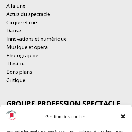
A la une
Actus du spectacle
Cirque et rue
Danse
Innovations et numérique
Musique et opéra
Photographie
Thé
â
tre
Bons plans
Critique
GROUPE PROFESSION SPECTACLE
Chèque Intermittents
Gestion des cookies
Henotes
Chèque Compta
Pour offrir les meilleures expériences, nous utilisons des technologies