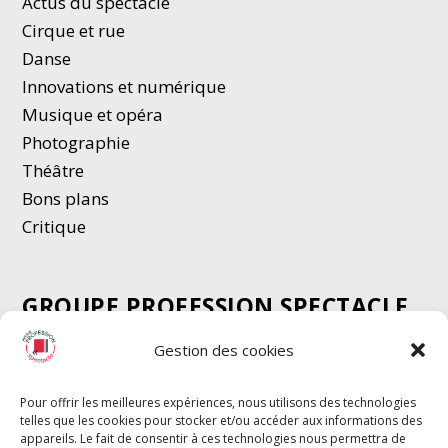
Actus du spectacle
Cirque et rue
Danse
Innovations et numérique
Musique et opéra
Photographie
Thé
â
tre
Bons plans
Critique
GROUPE PROFESSION SPECTACLE
Chèque Intermittents
Gestion des cookies
Henotes
Chèque Compta
Pour offrir les meilleures expériences, nous utilisons des technologies
telles que les cookies pour stocker et/ou accéder aux informations des
Chèque Emploi Spectacle
appareils. Le fait de consentir à ces technologies nous permettra de