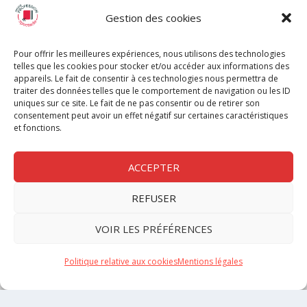
Actus du spectacle
Gestion des cookies
Cirque et rue
Danse
Pour offrir les meilleures expériences, nous utilisons des technologies
Innovations et numérique
telles que les cookies pour stocker et/ou accéder aux informations des
appareils. Le fait de consentir à ces technologies nous permettra de
Musique et opéra
traiter des données telles que le comportement de navigation ou les ID
Photographie
uniques sur ce site. Le fait de ne pas consentir ou de retirer son
consentement peut avoir un effet négatif sur certaines caractéristiques
Thé
â
tre
et fonctions.
Bons plans
Critique
ACCEPTER
REFUSER
GROUPE PROFESSION SPECTACLE
VOIR LES PRÉFÉRENCES
Chèque Intermittents
Henotes
Politique relative aux cookies
Mentions légales
Chèque Compta
Chèque Emploi Spectacle