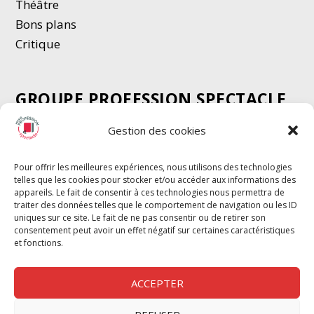
Thé
â
tre
Bons plans
Critique
GROUPE PROFESSION SPECTACLE
Chèque Intermittents
Gestion des cookies
Henotes
Chèque Compta
Pour offrir les meilleures expériences, nous utilisons des technologies
telles que les cookies pour stocker et/ou accéder aux informations des
Chèque Emploi Spectacle
appareils. Le fait de consentir à ces technologies nous permettra de
G-Pods
traiter des données telles que le comportement de navigation ou les ID
uniques sur ce site. Le fait de ne pas consentir ou de retirer son
Profession Audio-visuel
Suivre
Suivre
consentement peut avoir un effet négatif sur certaines caractéristiques
Le Cahier Pro
et fonctions.
ACCEPTER