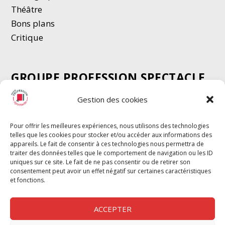
Thé
â
tre
Bons plans
Critique
GROUPE PROFESSION SPECTACLE
Chèque Intermittents
Gestion des cookies
Henotes
Chèque Compta
Pour offrir les meilleures expériences, nous utilisons des technologies
telles que les cookies pour stocker et/ou accéder aux informations des
Chèque Emploi Spectacle
appareils. Le fait de consentir à ces technologies nous permettra de
G-Pods
traiter des données telles que le comportement de navigation ou les ID
uniques sur ce site. Le fait de ne pas consentir ou de retirer son
Profession Audio-visuel
Suivre
Suivre
consentement peut avoir un effet négatif sur certaines caractéristiques
Le Cahier Pro
et fonctions.
ACCEPTER