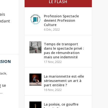
LE FLASH
ais
Profession Spectacle
ndant
devient Profession
Culture
6 Déc, 2022
Temps de transport
dans le spectacle privé :
pas de rémunération
mais une indemnité
RSION
17 Nov, 2022
tacle
,
La marionnette est-elle
sérieusement un art à
g se
part entière ?
16 Nov, 2022
..
La poésie, ce gouffre