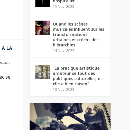
hospitalier
15 Nov, 2022
Quand les scènes
musicales influent sur les
transformations
urbaines et créent des
hiérarchies
E À LA
14 Nov, 2022
ectacle
,
“La pratique artistique
amateur se fout des
ec se
politiques culturelles, et
elle a bien raison”
10 Nov, 2022