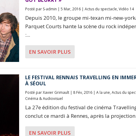
GOT BLURRY »
Posté par
S-admin
|
5 Mar, 2016
|
Actus du spectacle
,
Vidéo 14
Depuis 2010, le groupe mi-texan mi-new-york
Parquet Courts hante la scène du rock indépe
:...
EN SAVOIR PLUS
LE FESTIVAL RENNAIS TRAVELLING EN IMME
À SÉOUL
Posté par
Xavier Grimault
|
8 Fév, 2016
|
A la une
,
Actus du spec
Cinéma & Audiovisuel
La 27e édition du festival de cinéma Travellin
conclut ce mardi à Rennes, après la projection.
EN SAVOIR PLUS