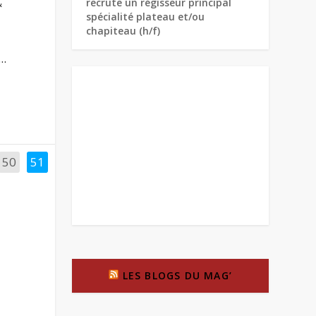
recrute un régisseur principal
&
spécialité plateau et/ou
chapiteau (h/f)
..
50
51
LES BLOGS DU MAG’