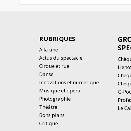
GRO
RUBRIQUES
SPE
A la une
Actus du spectacle
Chèqu
Cirque et rue
Heno
Danse
Chèq
Innovations et numérique
Chèqu
Musique et opéra
G-Po
Photographie
Profe
Thé
â
tre
Le Ca
Bons plans
Critique