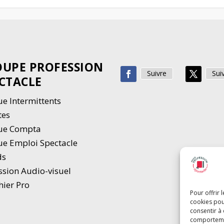
UPE PROFESSION
Suivre
Sui
CTACLE
e Intermittents
tes
ue Compta
e Emploi Spectacle
ds
ssion Audio-visuel
hier Pro
Pour offrir 
cookies pou
consentir à
comportement