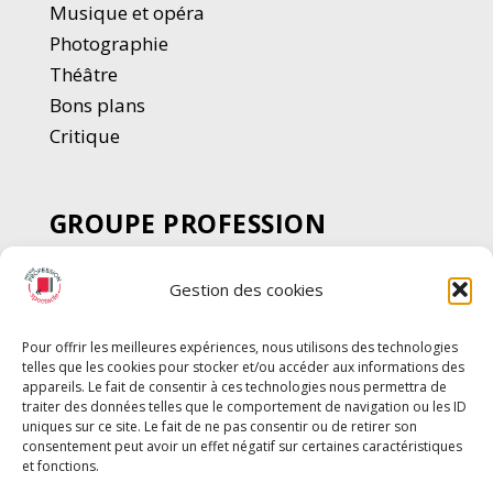
Musique et opéra
Photographie
Thé
â
tre
Bons plans
Critique
GROUPE PROFESSION
SPECTACLE
Gestion des cookies
Chèque Intermittents
Henotes
Pour offrir les meilleures expériences, nous utilisons des technologies
Chèque Compta
telles que les cookies pour stocker et/ou accéder aux informations des
Chèque Emploi Spectacle
appareils. Le fait de consentir à ces technologies nous permettra de
traiter des données telles que le comportement de navigation ou les ID
G-Pods
uniques sur ce site. Le fait de ne pas consentir ou de retirer son
consentement peut avoir un effet négatif sur certaines caractéristiques
Profession Audio-visuel
Suivre
Suivre
et fonctions.
Le Cahier Pro