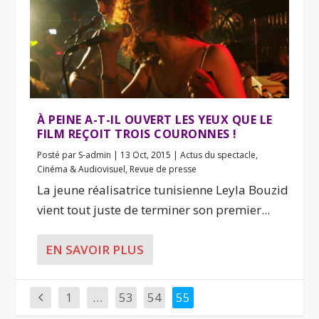
À PEINE A-T-IL OUVERT LES YEUX QUE LE
FILM REÇOIT TROIS COURONNES !
Posté par
S-admin
|
13 Oct, 2015
|
Actus du spectacle
,
Cinéma & Audiovisuel
,
Revue de presse
La jeune réalisatrice tunisienne Leyla Bouzid
vient tout juste de terminer son premier...
EN SAVOIR PLUS
1
…
53
54
55