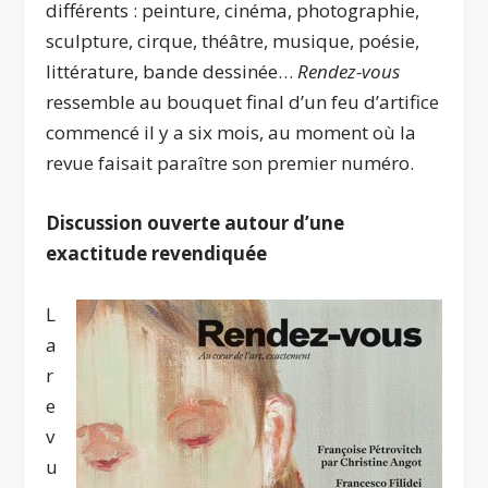
différents : peinture, cinéma, photographie,
sculpture, cirque, théâtre, musique, poésie,
littérature, bande dessinée…
Rendez-vous
ressemble au bouquet final d’un feu d’artifice
commencé il y a six mois, au moment où la
revue faisait paraître son premier numéro.
Discussion ouverte autour d’une
exactitude revendiquée
L
a
r
e
v
u