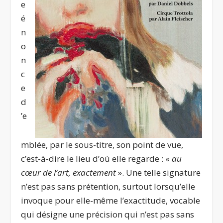
e
é
n
o
n
c
e
d
’e
mblée, par le sous-titre, son point de vue,
c’est-à-dire le lieu d’où elle regarde : «
au
cœur de l’art, exactement
». Une telle signature
n’est pas sans prétention, surtout lorsqu’elle
invoque pour elle-même l’exactitude, vocable
qui désigne une précision qui n’est pas sans