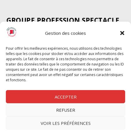
GROUPE PROFESSION SPECTACLE
Chèque Intermittents
Gestion des cookies
Henotes
Chèque Compta
Pour offrir les meilleures expériences, nous utilisons des technologies
telles que les cookies pour stocker et/ou accéder aux informations des
Chèque Emploi Spectacle
appareils. Le fait de consentir à ces technologies nous permettra de
G-Pods
traiter des données telles que le comportement de navigation ou les ID
uniques sur ce site. Le fait de ne pas consentir ou de retirer son
Profession Audio-visuel
Suivre
Suivre
consentement peut avoir un effet négatif sur certaines caractéristiques
Le Cahier Pro
et fonctions.
ACCEPTER
REFUSER
Nous contacter
VOIR LES PRÉFÉRENCES
Politique de confidentilité