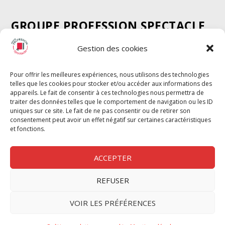
GROUPE PROFESSION SPECTACLE
Chèque Intermittents
Gestion des cookies
Henotes
Chèque Compta
Pour offrir les meilleures expériences, nous utilisons des technologies
telles que les cookies pour stocker et/ou accéder aux informations des
Chèque Emploi Spectacle
appareils. Le fait de consentir à ces technologies nous permettra de
G-Pods
traiter des données telles que le comportement de navigation ou les ID
uniques sur ce site. Le fait de ne pas consentir ou de retirer son
Profession Audio-visuel
Suivre
Suivre
consentement peut avoir un effet négatif sur certaines caractéristiques
Le Cahier Pro
et fonctions.
ACCEPTER
REFUSER
Nous contacter
VOIR LES PRÉFÉRENCES
Politique de confidentilité