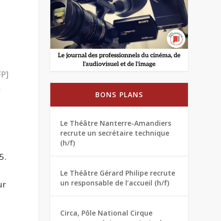
FP
]
n
BONS PLANS
Le Théâtre Nanterre-Amandiers
recrute un secrétaire technique
(h/f)
5.
1
Le Théâtre Gérard Philipe recrute
un responsable de l’accueil (h/f)
ur
Circa, Pôle National Cirque