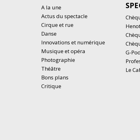
SPE
A la une
Actus du spectacle
Chèqu
Cirque et rue
Heno
Danse
Chèq
Innovations et numérique
Chèqu
Musique et opéra
G-Po
Photographie
Profe
Thé
â
tre
Le Ca
Bons plans
Critique