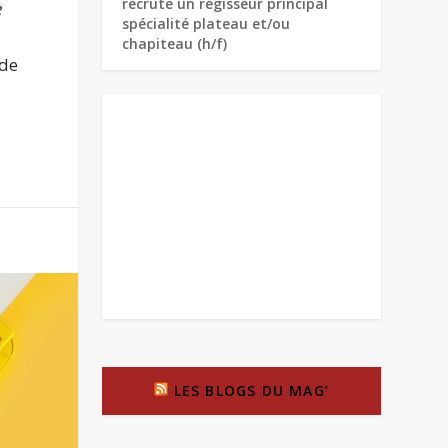
recrute un régisseur principal
e
spécialité plateau et/ou
chapiteau (h/f)
 de
LES BLOGS DU MAG’