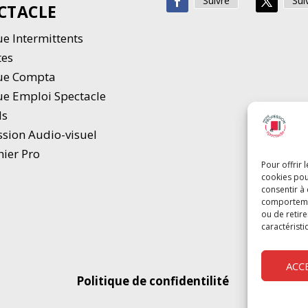
Suivre
Sui
CTACLE
e Intermittents
tes
ue Compta
e Emploi Spectacle
ds
ssion Audio-visuel
hier Pro
Pour offrir 
cookies pou
consentir à
comportement
ou de retire
caractéristi
ACC
Politique de confidentilité